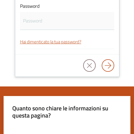
Password
Servizi
on-
Hai dimenticato la tua password?
line
Tutti
gli
argomenti
Seguici
Quanto sono chiare le informazioni su
su
questa pagina?
Valuta da 1 a 5 stelle