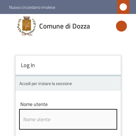
Vai al contenuto
Vai alla navigazione
Vai al footer
Nuovo circondario imolese
Comune
Comune di Dozza
di
Dozza
Log In
Amministrazione
Novità
Accedi per iniziare la sessione
Servizi
Nome utente
Vivere
Dozza