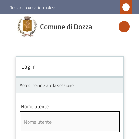
Vai al contenuto
Vai alla navigazione
Vai al footer
Nuovo circondario imolese
Comune
Comune di Dozza
di
Dozza
Log In
Amministrazione
Novità
Accedi per iniziare la sessione
Servizi
Nome utente
Vivere
Dozza