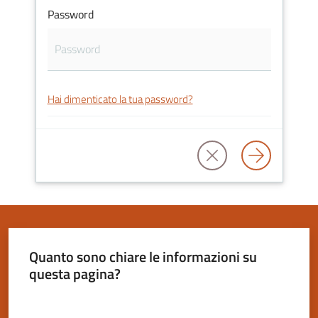
Password
Servizi
on-
Hai dimenticato la tua password?
line
Tutti
gli
argomenti
Seguici
Quanto sono chiare le informazioni su
su
questa pagina?
Valuta da 1 a 5 stelle