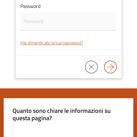
Password
Servizi
on-
Hai dimenticato la tua password?
line
Tutti
gli
argomenti
Seguici
Quanto sono chiare le informazioni su
su
questa pagina?
Valuta da 1 a 5 stelle