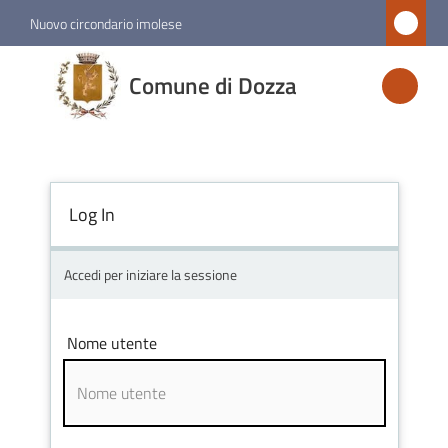
Vai al contenuto
Vai alla navigazione
Vai al footer
Nuovo circondario imolese
Comune
Comune di Dozza
di
Dozza
Log In
Amministrazione
Novità
Accedi per iniziare la sessione
Servizi
Nome utente
Vivere
Dozza