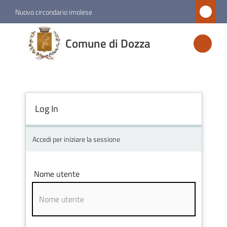
Vai al contenuto
Vai alla navigazione
Vai al footer
Nuovo circondario imolese
Comune
Comune di Dozza
di
Dozza
Log In
Amministrazione
Novità
Accedi per iniziare la sessione
Servizi
Nome utente
Vivere
Dozza