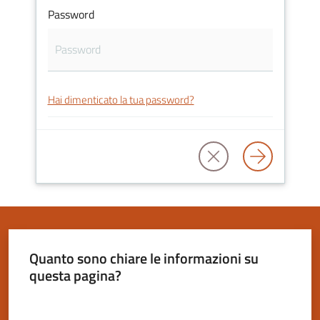
Password
Servizi
on-
Hai dimenticato la tua password?
line
Tutti
gli
argomenti
Seguici
Quanto sono chiare le informazioni su
su
questa pagina?
Valuta da 1 a 5 stelle