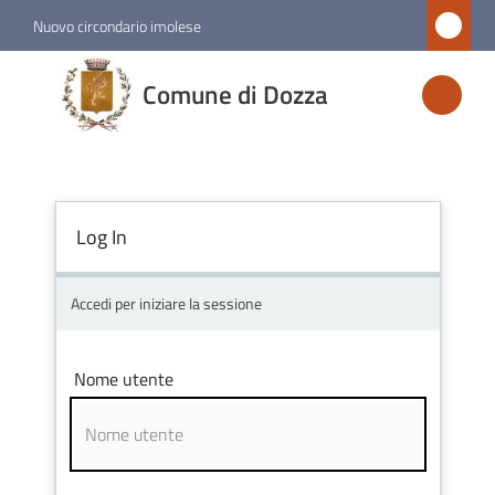
Vai al contenuto
Vai alla navigazione
Vai al footer
Nuovo circondario imolese
Comune
Comune di Dozza
di
Dozza
Log In
Amministrazione
Novità
Accedi per iniziare la sessione
Servizi
Nome utente
Vivere
Dozza