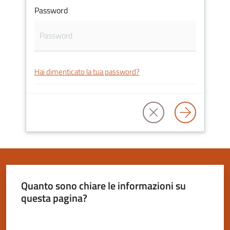
Password
Servizi
on-
Hai dimenticato la tua password?
line
Tutti
gli
argomenti
Seguici
Quanto sono chiare le informazioni su
su
questa pagina?
Valuta da 1 a 5 stelle