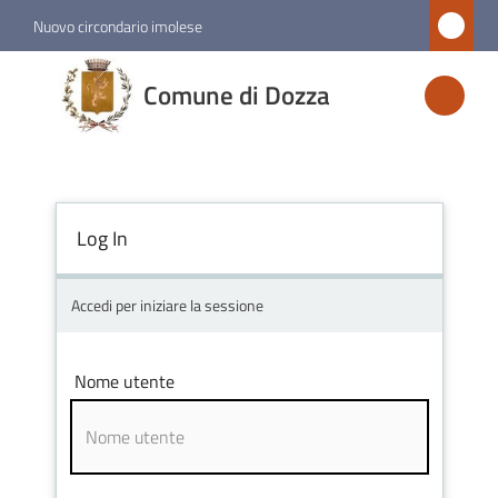
Vai al contenuto
Vai alla navigazione
Vai al footer
Nuovo circondario imolese
Comune
Comune di Dozza
di
Dozza
Log In
Amministrazione
Novità
Accedi per iniziare la sessione
Servizi
Nome utente
Vivere
Dozza