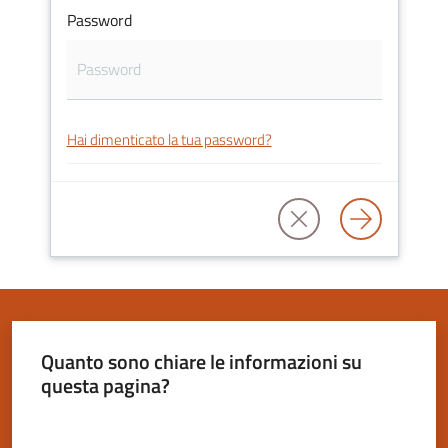
Password
Servizi
on-
Hai dimenticato la tua password?
line
Tutti
gli
argomenti
Seguici
Quanto sono chiare le informazioni su
su
questa pagina?
Valuta da 1 a 5 stelle