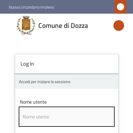
Vai al contenuto
Vai alla navigazione
Vai al footer
Nuovo circondario imolese
Comune
Comune di Dozza
di
Dozza
Log In
Amministrazione
Novità
Accedi per iniziare la sessione
Servizi
Nome utente
Vivere
Dozza