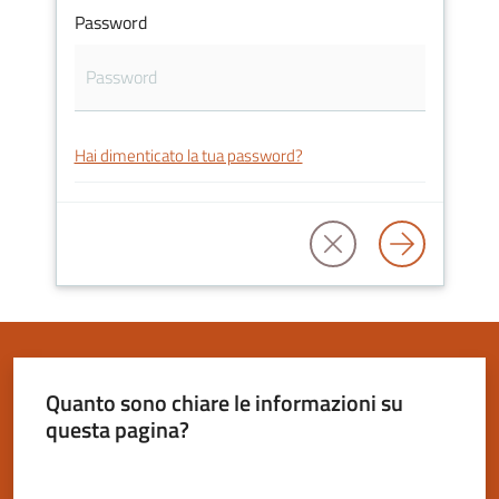
Password
Servizi
on-
Hai dimenticato la tua password?
line
Tutti
gli
argomenti
Seguici
Quanto sono chiare le informazioni su
su
questa pagina?
Valuta da 1 a 5 stelle