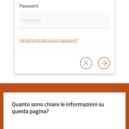
Password
Servizi
on-
Hai dimenticato la tua password?
line
Tutti
gli
argomenti
Seguici
Quanto sono chiare le informazioni su
su
questa pagina?
Valuta da 1 a 5 stelle