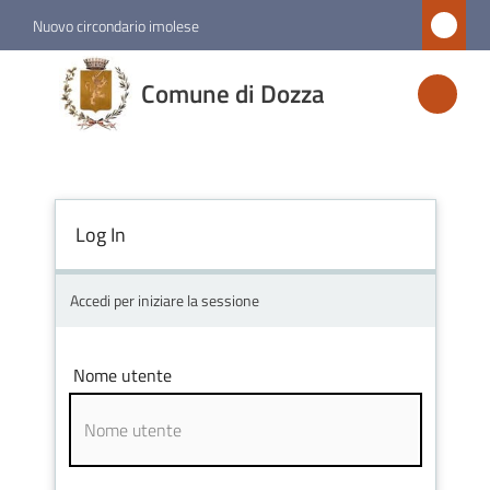
Vai al contenuto
Vai alla navigazione
Vai al footer
Nuovo circondario imolese
Comune
Comune di Dozza
di
Dozza
Log In
Amministrazione
Novità
Accedi per iniziare la sessione
Servizi
Nome utente
Vivere
Dozza