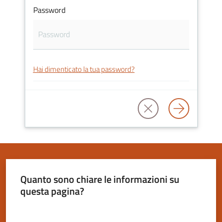
Password
Servizi
on-
Hai dimenticato la tua password?
line
Tutti
gli
argomenti
Seguici
Quanto sono chiare le informazioni su
su
questa pagina?
Valuta da 1 a 5 stelle