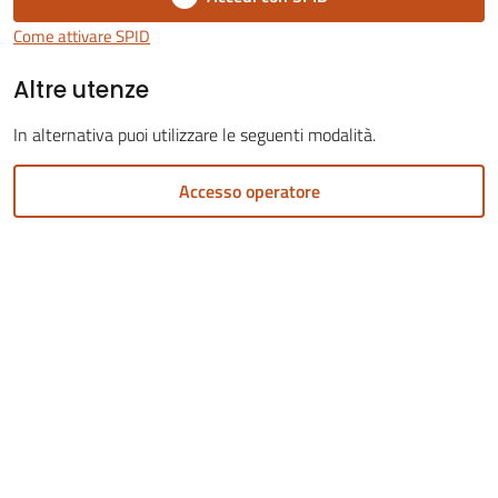
Come attivare SPID
Altre utenze
Servizi
In alternativa puoi utilizzare le seguenti modalità.
on-
line
Accesso operatore
Tutti
gli
argomenti
Menu selezionato
Seguici
su