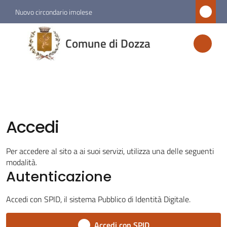
Vai al contenuto
Vai alla navigazione
Vai al footer
Nuovo circondario imolese
Comune
Comune di Dozza
di
Dozza
Amministrazione
Accedi
Novità
Per accedere al sito a ai suoi servizi, utilizza una delle seguenti
modalità.
Servizi
Autenticazione
Vivere
Accedi con SPID, il sistema Pubblico di Identità Digitale.
Dozza
Accedi con SPID