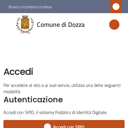
Vai al contenuto
Vai alla navigazione
Vai al footer
Nuovo circondario imolese
Comune
Comune di Dozza
di
Dozza
Amministrazione
Accedi
Novità
Per accedere al sito a ai suoi servizi, utilizza una delle seguenti
modalità.
Servizi
Autenticazione
Vivere
Accedi con SPID, il sistema Pubblico di Identità Digitale.
Dozza
Accedi con SPID