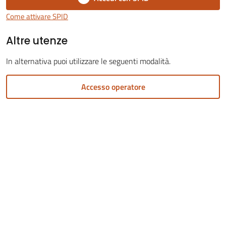
Come attivare SPID
Altre utenze
Servizi
In alternativa puoi utilizzare le seguenti modalità.
on-
line
Accesso operatore
Tutti
gli
argomenti
Menu selezionato
Seguici
su