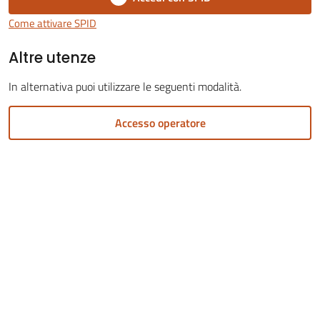
Come attivare SPID
Altre utenze
Servizi
In alternativa puoi utilizzare le seguenti modalità.
on-
line
Accesso operatore
Tutti
gli
argomenti
Menu selezionato
Seguici
su