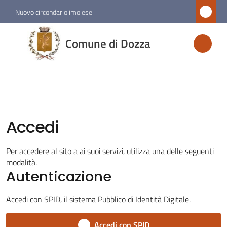
Vai al contenuto
Vai alla navigazione
Vai al footer
Nuovo circondario imolese
Comune
Comune di Dozza
di
Dozza
Amministrazione
Accedi
Novità
Per accedere al sito a ai suoi servizi, utilizza una delle seguenti
modalità.
Servizi
Autenticazione
Vivere
Accedi con SPID, il sistema Pubblico di Identità Digitale.
Dozza
Accedi con SPID