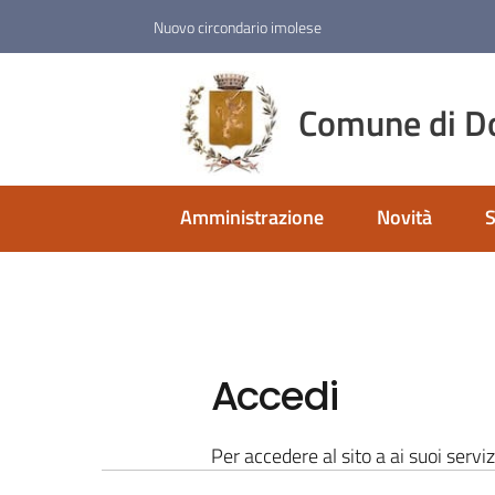
Vai al contenuto
Vai alla navigazione
Vai al footer
Nuovo circondario imolese
Comune di D
Amministrazione
Novità
S
Accedi
Per accedere al sito a ai suoi serviz