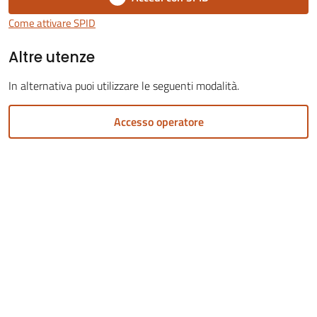
Come attivare SPID
Altre utenze
In alternativa puoi utilizzare le seguenti modalità.
Servizi
on-
Accesso operatore
line
Tutti
gli
argomenti
Seguici
su