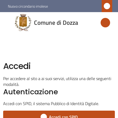
Vai al contenuto
Vai alla navigazione
Vai al footer
Nuovo circondario imolese
Comune
Comune di Dozza
di
Dozza
Amministrazione
Accedi
Novità
Per accedere al sito a ai suoi servizi, utilizza una delle seguenti
modalità.
Servizi
Autenticazione
Menu selezionato
Accedi con SPID, il sistema Pubblico di Identità Digitale.
Vivere
Dozza
Accedi con SPID