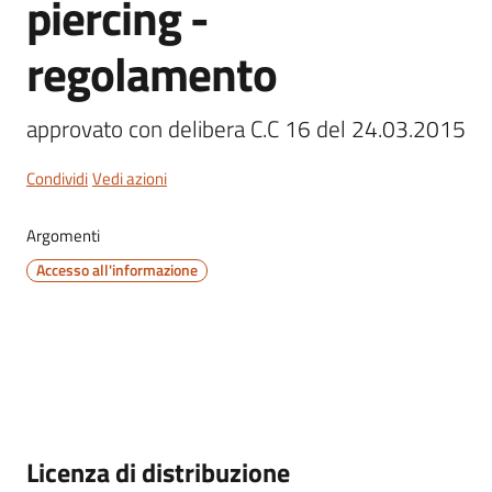
piercing -
regolamento
Servizi
approvato con delibera C.C 16 del 24.03.2015
on-
line
Condividi
Vedi azioni
Tutti
Argomenti
gli
Accesso all'informazione
argomenti
Seguici
su
Descrizione
Licenza di distribuzione