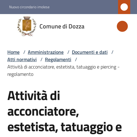
Vai al contenuto
Vai alla navigazione
Vai al footer
Nuovo circondario imolese
Comune
Comune di Dozza
di
Dozza
Home
/
Amministrazione
/
Documenti e dati
/
Atti normativi
/
Regolamenti
/
Amministrazione
Attività di acconciatore, estetista, tatuaggio e piercing -
Menu selezionato
regolamento
Attività di
Novità
Salta al contenuto
acconciatore,
Servizi
estetista, tatuaggio e
Vivere
Dozza