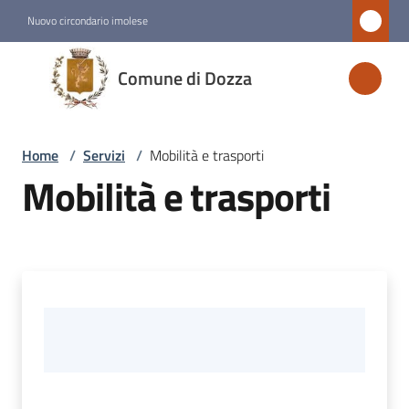
Vai al contenuto
Vai alla navigazione
Vai al footer
Nuovo circondario imolese
Comune
Comune di Dozza
di
Dozza
Home
/
Servizi
/
Mobilità e trasporti
Mobilità e trasporti
Amministrazione
Novità
Servizi
Menu selezionato
Vivere
Dozza