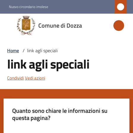
Vai al contenuto
Vai alla navigazione
Vai al footer
Nuovo circondario imolese
Comune
Comune di Dozza
di
Dozza
Home
/
link agli speciali
link agli speciali
Amministrazione
Condividi
Vedi azioni
Novità
Servizi
Quanto sono chiare le informazioni su
Vivere
questa pagina?
Dozza
Valuta da 1 a 5 stelle