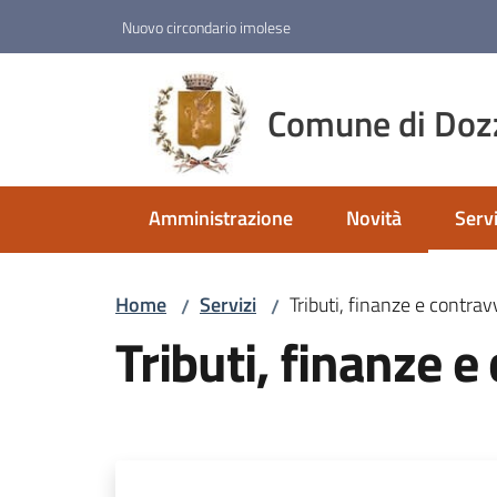
Vai al contenuto
Vai alla navigazione
Vai al footer
Nuovo circondario imolese
Comune di Doz
Amministrazione
Novità
Servi
Menu
Home
Servizi
Tributi, finanze e contra
/
/
Tributi, finanze 