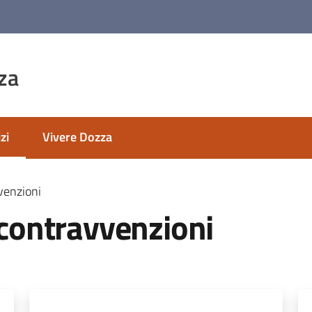
za
zi
Vivere Dozza
 selezionato
vvenzioni
e contravvenzioni