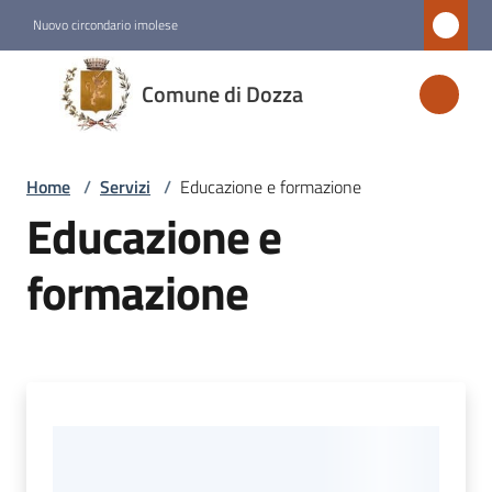
Vai al contenuto
Vai alla navigazione
Vai al footer
Nuovo circondario imolese
Comune
Comune di Dozza
di
Dozza
Home
/
Servizi
/
Educazione e formazione
Educazione e
Amministrazione
formazione
Novità
Servizi
Menu selezionato
Vivere
Dozza