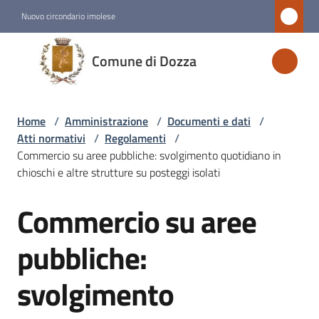
Vai al contenuto
Vai alla navigazione
Vai al footer
Nuovo circondario imolese
Comune
Comune di Dozza
di
Dozza
Home
/
Amministrazione
/
Documenti e dati
/
Atti normativi
/
Regolamenti
/
Amministrazione
Commercio su aree pubbliche: svolgimento quotidiano in
Menu selezionato
chioschi e altre strutture su posteggi isolati
Commercio su aree
Novità
Salta al contenuto
pubbliche:
Servizi
svolgimento
Vivere
Dozza