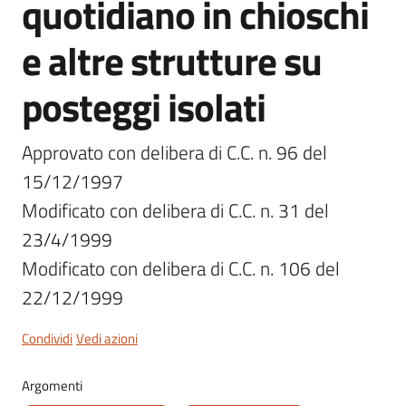
quotidiano in chioschi
e altre strutture su
posteggi isolati
Servizi
on-
line
Approvato con delibera di C.C. n. 96 del 
15/12/1997

Tutti
Modificato con delibera di C.C. n. 31 del 
gli
argomenti
23/4/1999

Modificato con delibera di C.C. n. 106 del 
22/12/1999
Seguici
su
Condividi
Vedi azioni
Argomenti