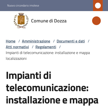
Vai al contenuto
Vai alla navigazione
Vai al footer
Nuovo circondario imolese
Comune
Comune di Dozza
di
Dozza
Home
/
Amministrazione
/
Documenti e dati
/
Atti normativi
/
Regolamenti
/
Amministrazione
Impianti di telecomunicazione: installazione e mappa
Menu selezionato
localizzazioni
Impianti di
Novità
Salta al contenuto
telecomunicazione:
Servizi
installazione e mappa
Vivere
Dozza