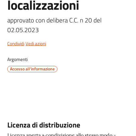
localizzazioni
approvato con delibera C.C. n 20 del 
02.05.2023
Servizi
on-
Condividi
Vedi azioni
line
Argomenti
Tutti
Accesso all'informazione
gli
argomenti
Seguici
su
Descrizione
Licenza di distribuzione
Licenza aperta » condivisione allo stesso modo -