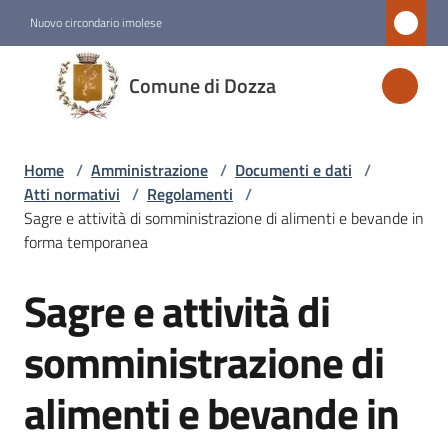
Vai al contenuto
Vai alla navigazione
Vai al footer
Nuovo circondario imolese
Comune
Comune di Dozza
di
Dozza
Home
/
Amministrazione
/
Documenti e dati
/
Atti normativi
/
Regolamenti
/
Amministrazione
Sagre e attività di somministrazione di alimenti e bevande in
Menu selezionato
forma temporanea
Sagre e attività di
Novità
Salta al contenuto
somministrazione di
Servizi
alimenti e bevande in
Vivere
Dozza