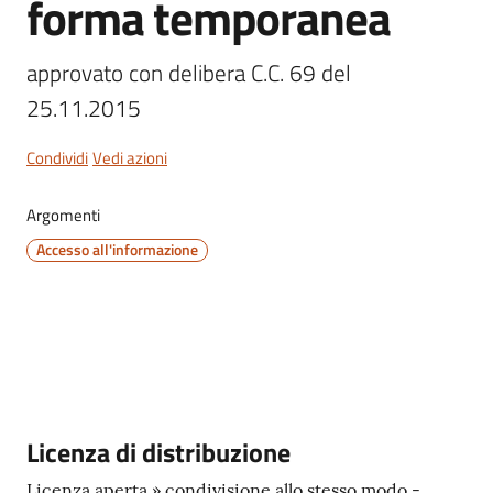
forma temporanea
approvato con delibera C.C. 69 del 
25.11.2015 
Servizi
on-
Condividi
Vedi azioni
line
Argomenti
Tutti
Accesso all'informazione
gli
argomenti
Seguici
su
Descrizione
Licenza di distribuzione
Licenza aperta » condivisione allo stesso modo -