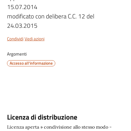
15.07.2014

modificato con delibera C.C. 12 del 
24.03.2015
Servizi
on-
Condividi
Vedi azioni
line
Argomenti
Tutti
Accesso all'informazione
gli
argomenti
Seguici
su
Descrizione
Licenza di distribuzione
Licenza aperta » condivisione allo stesso modo -