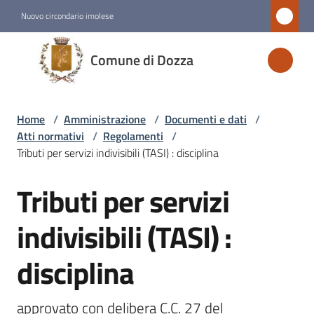
Vai al contenuto
Vai alla navigazione
Vai al footer
Nuovo circondario imolese
Comune
Comune di Dozza
di
Dozza
Home
/
Amministrazione
/
Documenti e dati
/
Atti normativi
/
Regolamenti
/
Amministrazione
Tributi per servizi indivisibili (TASI) : disciplina
Menu selezionato
Tributi per servizi
Salta al contenuto
Novità
indivisibili (TASI) :
Servizi
disciplina
Vivere
Dozza
approvato con delibera C.C. 27 del 