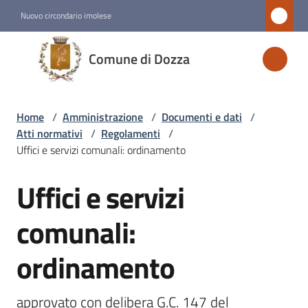
Vai al contenuto
Vai alla navigazione
Vai al footer
Nuovo circondario imolese
Comune
Comune di Dozza
di
Dozza
Home
/
Amministrazione
/
Documenti e dati
/
Atti normativi
/
Regolamenti
/
Amministrazione
Uffici e servizi comunali: ordinamento
Menu selezionato
Uffici e servizi
Salta al contenuto
Novità
comunali:
Servizi
ordinamento
Vivere
Dozza
approvato con delibera G.C. 147 del 