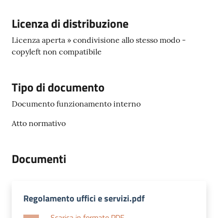
Descrizione
Licenza di distribuzione
Licenza aperta » condivisione allo stesso modo -
copyleft non compatibile
Tipo di documento
Documento funzionamento interno
Atto normativo
Documenti
Regolamento uffici e servizi.pdf
Scarica in formato PDF