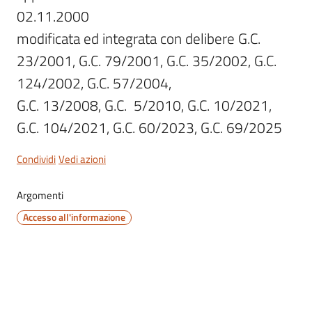
02.11.2000

modificata ed integrata con delibere G.C. 
23/2001, G.C. 79/2001, G.C. 35/2002, G.C. 
Servizi
124/2002, G.C. 57/2004, 

on-
G.C. 13/2008, G.C.  5/2010, G.C. 10/2021, 
line
G.C. 104/2021, G.C. 60/2023, G.C. 69/2025
Tutti
Condividi
Vedi azioni
gli
argomenti
Argomenti
Accesso all'informazione
Seguici
su