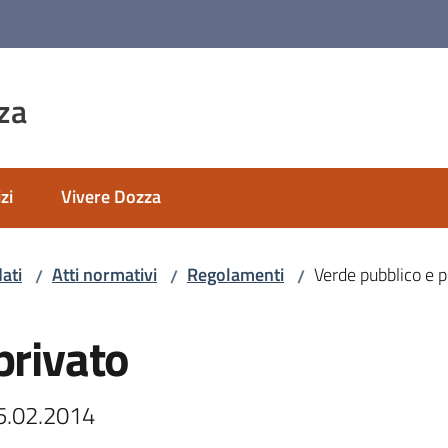
za
zi
Vivere Dozza
ati
Atti normativi
Regolamenti
Verde pubblico e p
/
/
/
privato
05.02.2014