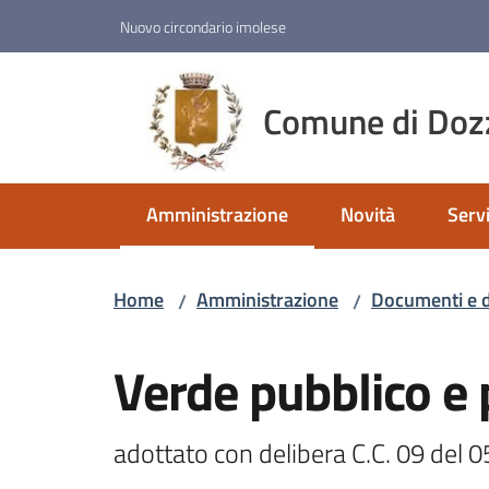
Vai al contenuto
Vai alla navigazione
Vai al footer
Nuovo circondario imolese
Comune di Doz
Amministrazione
Novità
Servi
Menu selezionato
Home
Amministrazione
Documenti e d
/
/
Salta al contenuto
Verde pubblico e 
adottato con delibera C.C. 09 del 