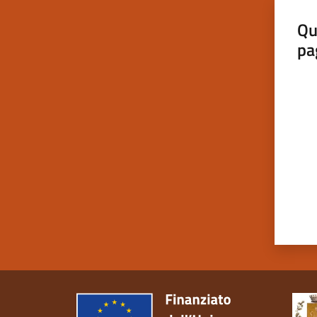
Qu
pa
Valut