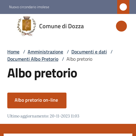
Vai al contenuto
Vai alla navigazione
Vai al footer
Nuovo circondario imolese
Comune
Comune di Dozza
di
Dozza
Home
/
Amministrazione
/
Documenti e dati
/
Documenti Albo Pretorio
/
Albo pretorio
Amministrazione
Albo pretorio
Menu selezionato
Novità
Albo pretorio on-line
Servizi
Ultimo aggiornamento
:
20-11-2023 11:03
Vivere
Dozza