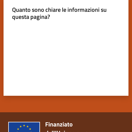
Quanto sono chiare le informazioni su
questa pagina?
Valuta da 1 a 5 stelle
Servizi
on-
line
Tutti
gli
argomenti
Seguici
su