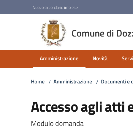
Vai al contenuto
Vai alla navigazione
Vai al footer
Nuovo circondario imolese
Comune di Doz
Amministrazione
Novità
Servi
Menu selezionato
Home
Amministrazione
Documenti e d
/
/
Salta al contenuto
Accesso agli atti
Modulo domanda