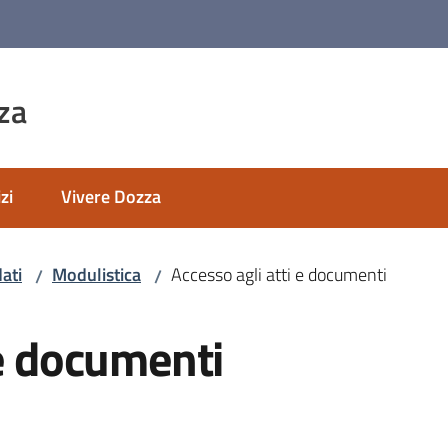
za
zi
Vivere Dozza
ati
Modulistica
Accesso agli atti e documenti
/
/
 e documenti