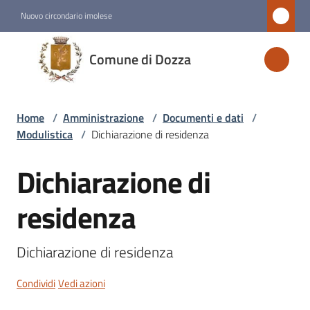
Vai al contenuto
Vai alla navigazione
Vai al footer
Nuovo circondario imolese
Comune
Comune di Dozza
di
Dozza
Home
/
Amministrazione
/
Documenti e dati
/
Modulistica
/
Dichiarazione di residenza
Amministrazione
Menu selezionato
Dichiarazione di
Salta al contenuto
Novità
residenza
Servizi
Dichiarazione di residenza
Vivere
Condividi
Vedi azioni
Dozza