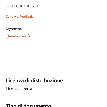
extracomunitari
Condividi
Vedi azioni
Servizi
Argomenti
on-
line
Immigrazione
Tutti
gli
argomenti
Descrizione
Licenza di distribuzione
Seguici
su
Licenza aperta
Tipo di documento