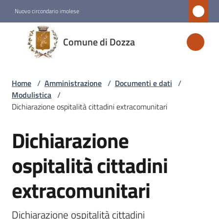
Vai al contenuto
Vai alla navigazione
Vai al footer
Nuovo circondario imolese
Comune
Comune di Dozza
di
Dozza
Home
/
Amministrazione
/
Documenti e dati
/
Modulistica
/
Amministrazione
Dichiarazione ospitalità cittadini extracomunitari
Menu selezionato
Dichiarazione
Salta al contenuto
Novità
ospitalità cittadini
Servizi
extracomunitari
Vivere
Dozza
Dichiarazione ospitalità cittadini 