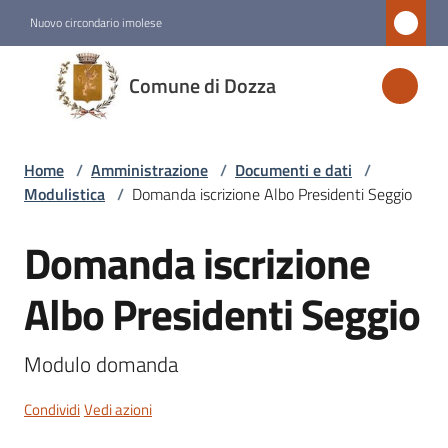
Vai al contenuto
Vai alla navigazione
Vai al footer
Nuovo circondario imolese
Comune
Comune di Dozza
di
Dozza
Home
/
Amministrazione
/
Documenti e dati
/
Modulistica
/
Domanda iscrizione Albo Presidenti Seggio
Amministrazione
Menu selezionato
Domanda iscrizione
Salta al contenuto
Novità
Albo Presidenti Seggio
Servizi
Modulo domanda
Vivere
Condividi
Vedi azioni
Dozza