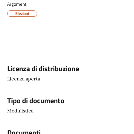
Argomenti
Elezioni
Servizi
on-
line
Tutti
Descrizione
Licenza di distribuzione
gli
argomenti
Licenza aperta
Tipo di documento
Seguici
su
Modulistica
Documenti