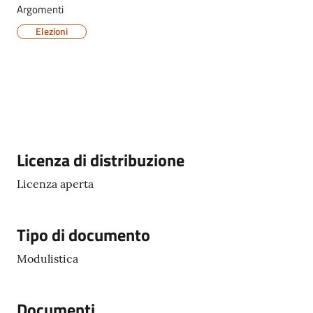
Argomenti
Elezioni
Servizi
on-
line
Tutti
Descrizione
Licenza di distribuzione
gli
argomenti
Licenza aperta
Tipo di documento
Seguici
su
Modulistica
Documenti