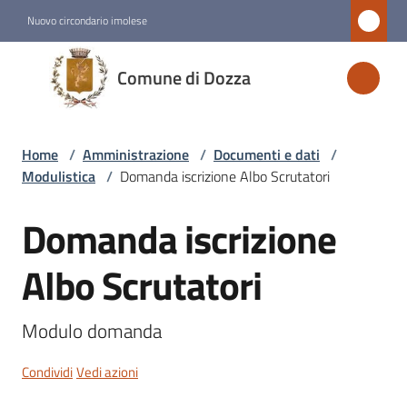
Vai al contenuto
Vai alla navigazione
Vai al footer
Nuovo circondario imolese
Comune
Comune di Dozza
di
Dozza
Home
/
Amministrazione
/
Documenti e dati
/
Modulistica
/
Domanda iscrizione Albo Scrutatori
Amministrazione
Menu selezionato
Domanda iscrizione
Salta al contenuto
Novità
Albo Scrutatori
Servizi
Modulo domanda
Vivere
Condividi
Vedi azioni
Dozza