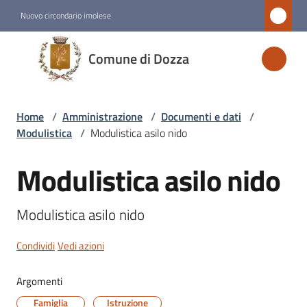
Vai al contenuto
Vai alla navigazione
Vai al footer
Nuovo circondario imolese
Comune
Comune di Dozza
di
Dozza
Home
/
Amministrazione
/
Documenti e dati
/
Modulistica
/
Modulistica asilo nido
Amministrazione
Menu selezionato
Modulistica asilo nido
Salta al contenuto
Novità
Modulistica asilo nido
Servizi
Condividi
Vedi azioni
Vivere
Argomenti
Dozza
Famiglia
Istruzione