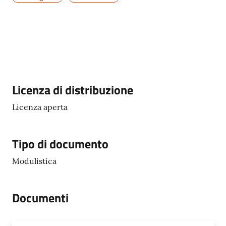
Servizi
on-
line
Descrizione
Licenza di distribuzione
Tutti
Licenza aperta
gli
argomenti
Tipo di documento
Modulistica
Seguici
su
Documenti