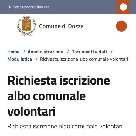
Vai al contenuto
Vai alla navigazione
Vai al footer
Nuovo circondario imolese
Comune
Comune di Dozza
di
Dozza
Home
/
Amministrazione
/
Documenti e dati
/
Modulistica
/
Richiesta iscrizione albo comunale volontari
Amministrazione
Menu selezionato
Richiesta iscrizione
Salta al contenuto
Novità
albo comunale
volontari
Servizi
Vivere
Richiesta iscrizione albo comunale volontari
Dozza