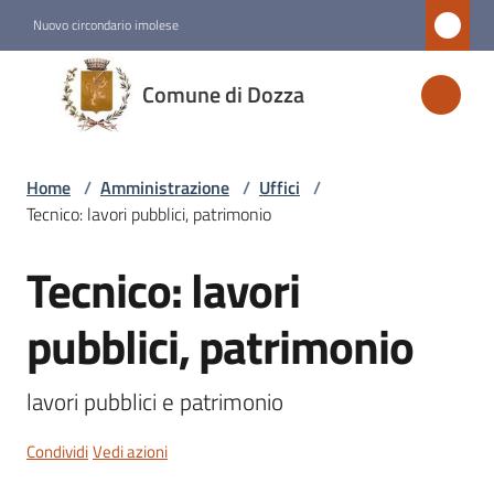
Vai al contenuto
Vai alla navigazione
Vai al footer
Nuovo circondario imolese
Comune
Comune di Dozza
di
Dozza
Home
/
Amministrazione
/
Uffici
/
Tecnico: lavori pubblici, patrimonio
Amministrazione
Menu selezionato
Tecnico: lavori
Salta al contenuto
Novità
pubblici, patrimonio
Servizi
lavori pubblici e patrimonio 
Vivere
Condividi
Vedi azioni
Dozza