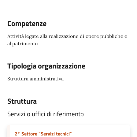
Competenze
Servizi
Attività legate alla realizzazione di opere pubbliche e
on-
al patrimonio
line
Tutti
Tipologia organizzazione
gli
argomenti
Struttura amministrativa
Struttura
Seguici
su
Servizi o uffici di riferimento
2° Settore "Servizi tecnici"