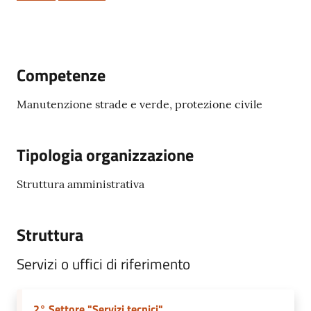
Competenze
Servizi
on-
Manutenzione strade e verde, protezione civile
line
Tutti
Tipologia organizzazione
gli
argomenti
Struttura amministrativa
Struttura
Seguici
su
Servizi o uffici di riferimento
2° Settore "Servizi tecnici"