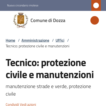
Vai al contenuto
Vai alla navigazione
Vai al footer
Nuovo circondario imolese
Comune
Comune di Dozza
di
Dozza
Home
/
Amministrazione
/
Uffici
/
Tecnico: protezione civile e manutenzioni
Amministrazione
Menu selezionato
Tecnico: protezione
Salta al contenuto
Novità
civile e manutenzioni
Servizi
manutenzione strade e verde, protezione 
civile 
Vivere
Dozza
Condividi
Vedi azioni