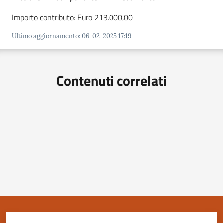
Importo contributo: Euro 213.000,00
Ultimo aggiornamento
:
06-02-2025 17:19
Servizi
on-
line
Contenuti correlati
Tutti
gli
argomenti
Menu selezionato
Seguici
su