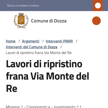
Vai al contenuto
Vai alla navigazione
Vai al footer
Nuovo circondario imolese
Comune
Comune di Dozza
di
Dozza
Home
/
Argomenti
/
Interventi PNRR
/
Interventi del Comune di Dozza
/
Amministrazione
Lavori di ripristino frana Via Monte del Re
Lavori di ripristino
Novità
frana Via Monte del
Servizi
Re
Vivere
Dozza
Missione 2 - Componente 4 - Investimento 2.1