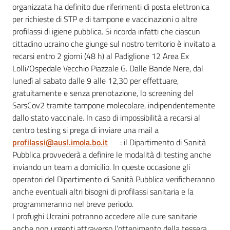
organizzata ha definito due riferimenti di posta elettronica
per richieste di STP e di tampone e vaccinazioni o altre
profilassi di igiene pubblica. Si ricorda infatti che ciascun
Servizi
cittadino ucraino che giunge sul nostro territorio è invitato a
on-
recarsi entro 2 giorni (48 h) al Padiglione 12 Area Ex
line
Lolli/Ospedale Vecchio Piazzale G. Dalle Bande Nere, dal
lunedì al sabato dalle 9 alle 12,30 per effettuare,
gratuitamente e senza prenotazione, lo screening del
Tutti
SarsCov2 tramite tampone molecolare, indipendentemente
gli
dallo stato vaccinale. In caso di impossibilità a recarsi al
argomenti
centro testing si prega di inviare una mail a
Menu selezionato
profilassi@ausl.imola.bo.it
: il Dipartimento di Sanità
Pubblica provvederà a definire le modalità di testing anche
inviando un team a domicilio. In queste occasione gli
Seguici
operatori del Dipartimento di Sanità Pubblica verificheranno
su
anche eventuali altri bisogni di profilassi sanitaria e la
programmeranno nel breve periodo.
I profughi Ucraini potranno accedere alle cure sanitarie
anche non urgenti attraverso l’ottenimento della tessera