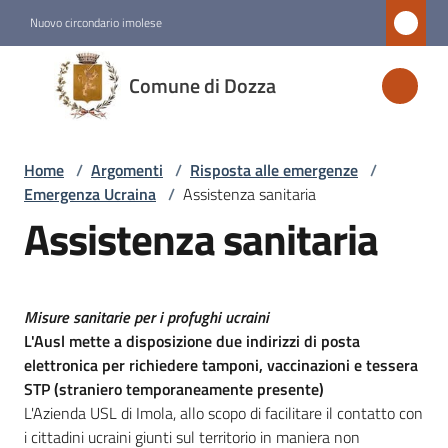
Vai al contenuto
Vai alla navigazione
Vai al footer
Nuovo circondario imolese
Comune
Comune di Dozza
di
Dozza
Home
/
Argomenti
/
Risposta alle emergenze
/
Emergenza Ucraina
/
Assistenza sanitaria
Amministrazione
Assistenza sanitaria
Novità
Misure sanitarie per i profughi ucraini
Servizi
L'Ausl mette a disposizione due indirizzi di posta
elettronica per richiedere tamponi, vaccinazioni e tessera
Vivere
STP (straniero temporaneamente presente)
Dozza
L'Azienda USL di Imola, allo scopo di facilitare il contatto con
i cittadini ucraini giunti sul territorio in maniera non