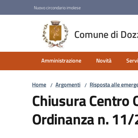
Vai al contenuto
Vai alla navigazione
Vai al footer
Nuovo circondario imolese
Comune di Doz
Amministrazione
Novità
Servi
Home
Argomenti
Risposta alle emerg
/
/
Chiusura Centro 
Ordinanza n. 11/