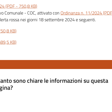
024
(
PDF
-
750,8 KB
)
tivo Comunale - COC, attivato con
Ordinanza n. 11/2024
(
PD
 allerta rossa nei giorni 18 settembre 2024 e seguenti.
750,8 KB
)
589,5 KB
)
anto sono chiare le informazioni su questa
gina?
a da 1 a 5 stelle