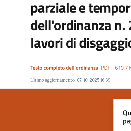
parziale e tempo
dell'ordinanza n.
lavori di disgaggi
Testo completo dell'ordinanza
(
PDF
-
610,7 
Ultimo aggiornamento
:
07-10-2025 16:39
Qu
pa