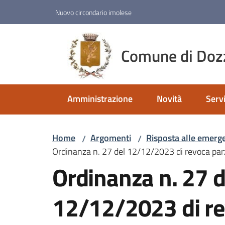
Vai al contenuto
Vai alla navigazione
Vai al footer
Nuovo circondario imolese
Comune di Doz
Amministrazione
Novità
Servi
Home
Argomenti
Risposta alle emerg
/
/
Ordinanza n. 27 del 12/12/2023 di revoca parzi
Ordinanza n. 27 d
12/12/2023 di r