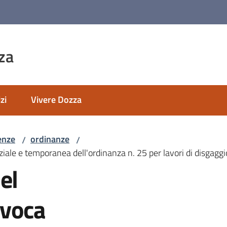
za
zi
Vivere Dozza
enze
ordinanze
/
/
ale e temporanea dell'ordinanza n. 25 per lavori di disgaggi
el
evoca