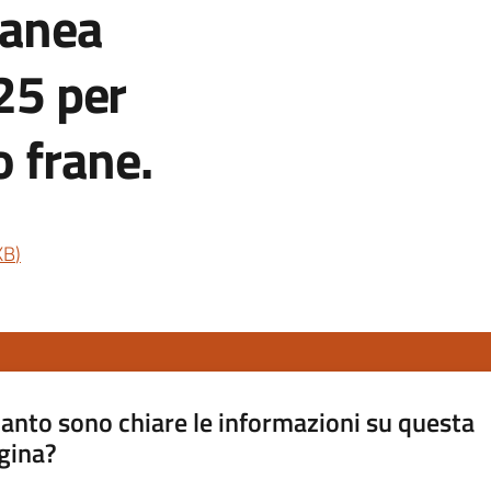
ranea
 25 per
o frane.
KB
)
anto sono chiare le informazioni su questa
gina?