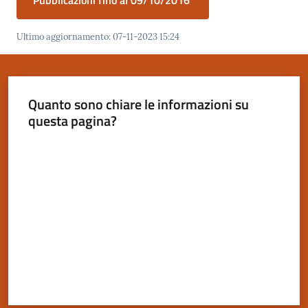
Pubblicazioni fino al 09/10/2016
Ultimo aggiornamento
:
07-11-2023 15:24
Servizi
on-
line
Quanto sono chiare le informazioni su
questa pagina?
Tutti
gli
Valuta da 1 a 5 stelle
argomenti
Seguici
su