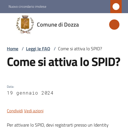
Vai al contenuto
Vai alla navigazione
Vai al footer
Nuovo circondario imolese
Comune
Comune di Dozza
di
Dozza
Home
/
Leggi le FAQ
/
Come si attiva lo SPID?
Come si attiva lo SPID?
Salta al contenuto
Amministrazione
Novità
Data
:
Servizi
19 gennaio 2024
Vivere
Condividi
Vedi azioni
Dozza
Per attivare lo SPID, devi registrarti presso un Identity