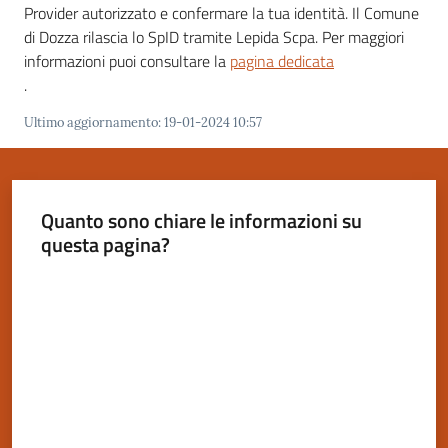
Provider autorizzato e confermare la tua identità. Il Comune
di Dozza rilascia lo SpID tramite Lepida Scpa. Per maggiori
informazioni puoi consultare la
pagina dedicata
Servizi
.
on-
Ultimo aggiornamento
:
19-01-2024 10:57
line
Tutti
gli
Quanto sono chiare le informazioni su
argomenti
questa pagina?
Valuta da 1 a 5 stelle
Seguici
su