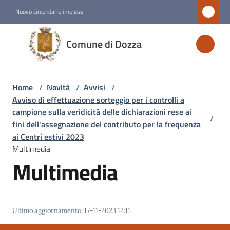
Vai al contenuto
Vai alla navigazione
Vai al footer
Nuovo circondario imolese
Comune
Comune di Dozza
di
Dozza
Home
/
Novità
/
Avvisi
/
Avviso di effettuazione sorteggio per i controlli a
Amministrazione
campione sulla veridicità delle dichiarazioni rese ai
/
fini dell'assegnazione del contributo per la frequenza
ai Centri estivi 2023
Novità
Multimedia
Menu selezionato
Multimedia
Servizi
Vivere
Ultimo aggiornamento
:
17-11-2023 12:11
Dozza