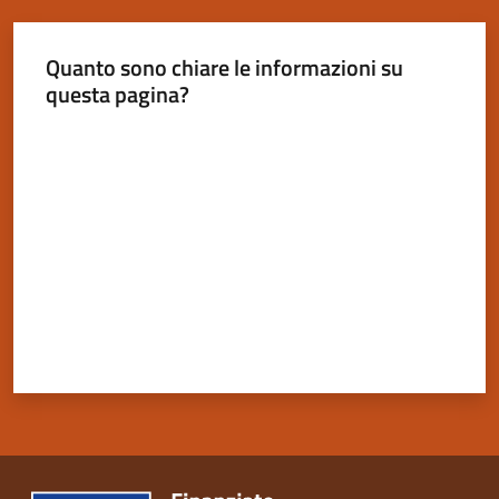
Quanto sono chiare le informazioni su
questa pagina?
Servizi
Valuta da 1 a 5 stelle
on-
line
Tutti
gli
argomenti
Seguici
su