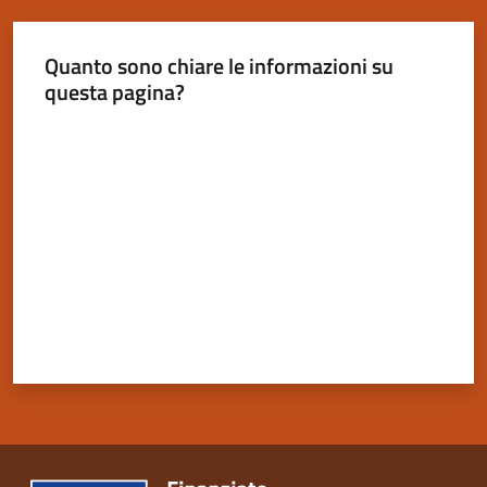
Quanto sono chiare le informazioni su
questa pagina?
Servizi
Valuta da 1 a 5 stelle
on-
line
Tutti
gli
argomenti
Seguici
su