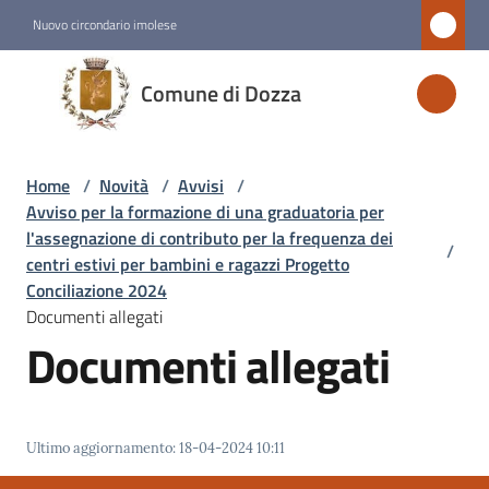
Vai al contenuto
Vai alla navigazione
Vai al footer
Nuovo circondario imolese
Comune
Comune di Dozza
di
Dozza
Home
/
Novità
/
Avvisi
/
Avviso per la formazione di una graduatoria per
Amministrazione
l'assegnazione di contributo per la frequenza dei
/
centri estivi per bambini e ragazzi Progetto
Conciliazione 2024
Novità
Documenti allegati
Menu selezionato
Documenti allegati
Servizi
Vivere
Ultimo aggiornamento
:
18-04-2024 10:11
Dozza