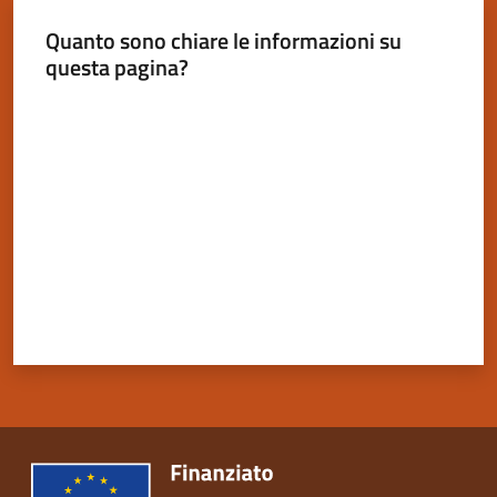
Quanto sono chiare le informazioni su
questa pagina?
Valuta da 1 a 5 stelle
Servizi
on-
line
Tutti
gli
argomenti
Seguici
su