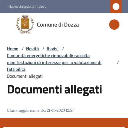
Vai al contenuto
Vai alla navigazione
Vai al footer
Nuovo circondario imolese
Comune
Comune di Dozza
di
Dozza
Home
/
Novità
/
Avvisi
/
Comunità energetiche rinnovabili: raccolta
Amministrazione
manifestazioni di interesse per la valutazione di
/
fattibilità
Documenti allegati
Novità
Documenti allegati
Menu selezionato
Servizi
Ultimo aggiornamento
:
21-11-2023 12:57
Vivere
Dozza