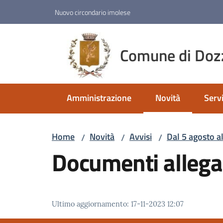
Vai al contenuto
Vai alla navigazione
Vai al footer
Nuovo circondario imolese
Comune di Doz
Amministrazione
Novità
Servi
Menu selezionato
Home
Novità
Avvisi
Dal 5 agosto a
/
/
/
Documenti allega
Ultimo aggiornamento
:
17-11-2023 12:07