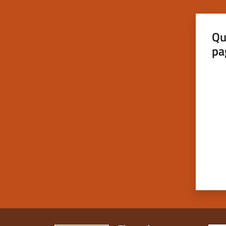
Qu
pa
Valut