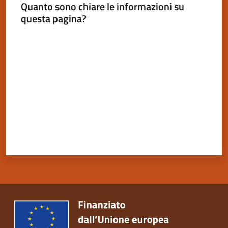
Quanto sono chiare le informazioni su
questa pagina?
Valuta da 1 a 5 stelle
Servizi
on-
line
Tutti
gli
argomenti
Seguici
su