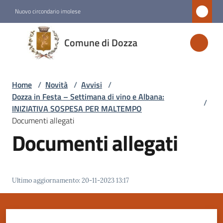
Vai al contenuto
Vai alla navigazione
Vai al footer
Nuovo circondario imolese
Comune
Comune di Dozza
di
Dozza
Home
/
Novità
/
Avvisi
/
Dozza in Festa – Settimana di vino e Albana:
/
Amministrazione
INIZIATIVA SOSPESA PER MALTEMPO
Documenti allegati
Documenti allegati
Novità
Menu selezionato
Servizi
Ultimo aggiornamento
:
20-11-2023 13:17
Vivere
Dozza