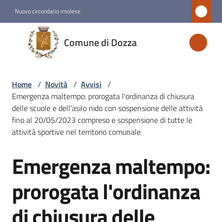
Vai al contenuto
Vai alla navigazione
Vai al footer
Nuovo circondario imolese
Comune
Comune di Dozza
di
Dozza
Home
/
Novità
/
Avvisi
/
Emergenza maltempo: prorogata l'ordinanza di chiusura
Amministrazione
delle scuole e dell'asilo nido con sospensione delle attività
fino al 20/05/2023 compreso e sospensione di tutte le
attività sportive nel territorio comunale
Novità
Menu selezionato
Emergenza maltempo:
Salta al contenuto
Servizi
prorogata l'ordinanza
Vivere
di chiusura delle
Dozza