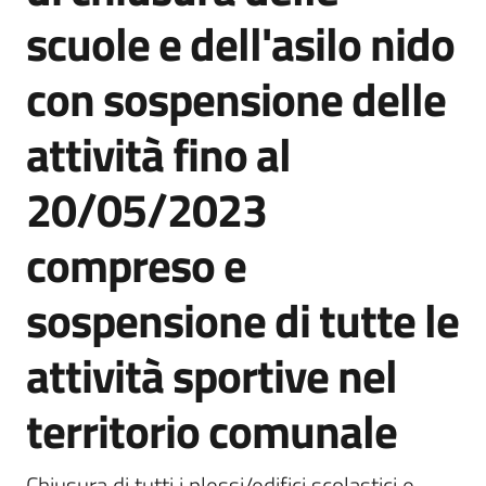
scuole e dell'asilo nido
con sospensione delle
Servizi
attività fino al
on-
line
20/05/2023
Tutti
compreso e
gli
argomenti
sospensione di tutte le
attività sportive nel
Seguici
su
territorio comunale
Chiusura di tutti i plessi/edifici scolastici e 