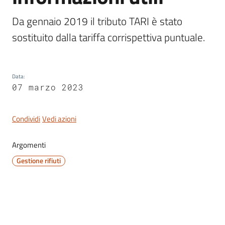
Da gennaio 2019 il tributo TARI è stato 
sostituito dalla tariffa corrispettiva puntuale.
Servizi
on-
line
Data
:
07 marzo 2023
Tutti
gli
Condividi
Vedi azioni
argomenti
Argomenti
Gestione rifiuti
Seguici
su