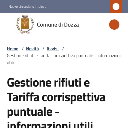
Vai al contenuto
Vai alla navigazione
Vai al footer
Nuovo circondario imolese
Comune
Comune di Dozza
di
Dozza
Home
/
Novità
/
Avvisi
/
Gestione rifiuti e Tariffa corrispettiva puntuale - informazioni
Amministrazione
utili
Gestione rifiuti e
Novità
Salta al contenuto
Menu selezionato
Tariffa corrispettiva
Servizi
puntuale -
Vivere
informazioni utili
Dozza