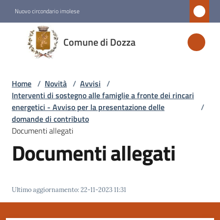
Vai al contenuto
Vai alla navigazione
Vai al footer
Nuovo circondario imolese
Comune
Comune di Dozza
di
Dozza
Home
/
Novità
/
Avvisi
/
Interventi di sostegno alle famiglie a fronte dei rincari
Amministrazione
energetici - Avviso per la presentazione delle
/
domande di contributo
Documenti allegati
Novità
Documenti allegati
Menu selezionato
Servizi
Ultimo aggiornamento
:
22-11-2023 11:31
Vivere
Dozza