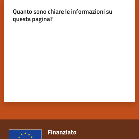
Quanto sono chiare le informazioni su
questa pagina?
Valuta da 1 a 5 stelle
Servizi
on-
line
Tutti
gli
argomenti
Seguici
su