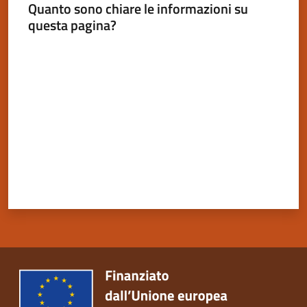
Quanto sono chiare le informazioni su
questa pagina?
Valuta da 1 a 5 stelle
Servizi
on-
line
Tutti
gli
argomenti
Seguici
su