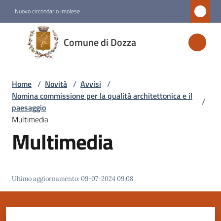
Vai al contenuto
Vai alla navigazione
Vai al footer
Nuovo circondario imolese
Comune
Comune di Dozza
di
Dozza
Home
/
Novità
/
Avvisi
/
Nomina commissione per la qualità architettonica e il
/
Amministrazione
paesaggio
Multimedia
Multimedia
Novità
Menu selezionato
Servizi
Ultimo aggiornamento
:
09-07-2024 09:08
Vivere
Dozza